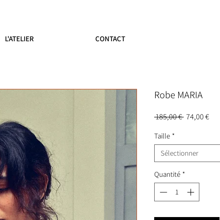
L'ATELIER
CONTACT
Robe MARIA
Prix
Pri
 185,00 € 
74,00 €
original
pr
Taille
*
Sélectionner
Quantité
*