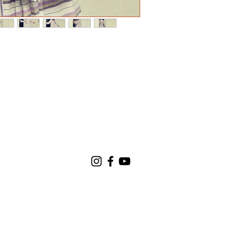
bien boutonnée pour u
ouverte pour un esprit
vivre, pensée pour l’é
journée avec élégance 
Caractéristiques
Tissu coton kadhi indi
100 pour cent coton
Robe longue
Manches raglan
Boutonnée sur toute 
Poches travaillées
Deux tailles disponibl
Taille 1 du 34 au 40
Taille 2 du 40 au 44