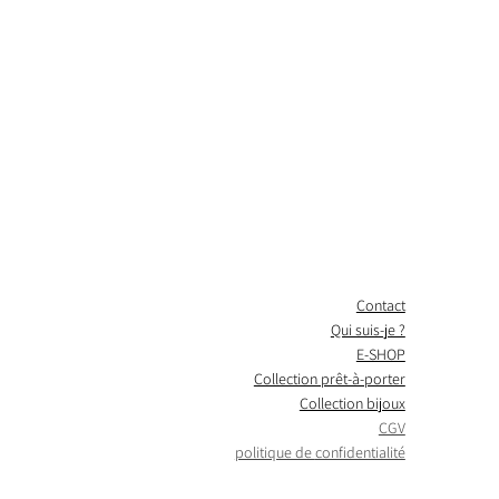
ne silhouette structurée que plus
 plus décontracté. Une pièce facile à
té, qui traverse les moments de la
et personnalité.
en rayé
la longueur
es
Contact
Qui suis-je ?
E-SHOP
Collection prêt-à-porter
Collection bijoux
CGV
politique de
confidentialité